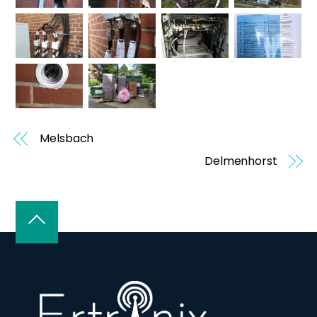
Melsbach
Delmenhorst
Back
To
Top