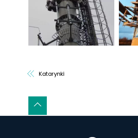
Katarynki
Back
To
Top