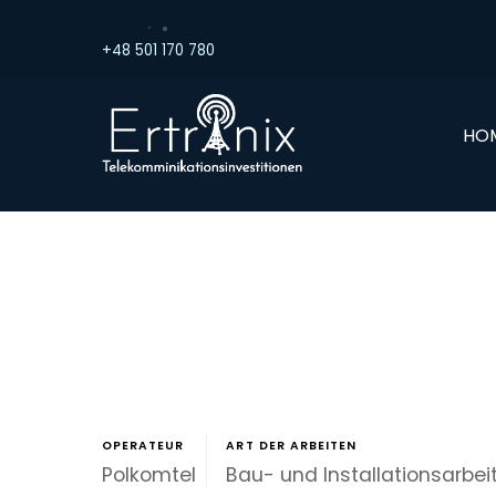
Skip
to
+48 501 170 780
content
HO
OPERATEUR
ART DER ARBEITEN
Polkomtel
Bau- und Installationsarbei