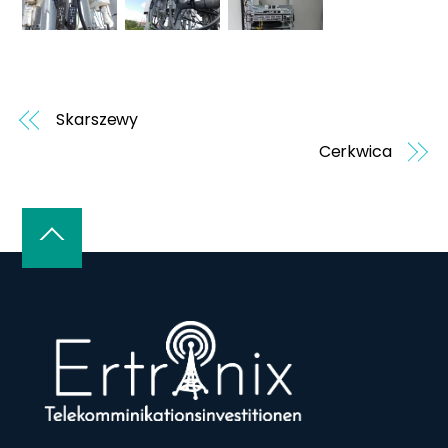
Skarszewy
Cerkwica
Back
To
Top