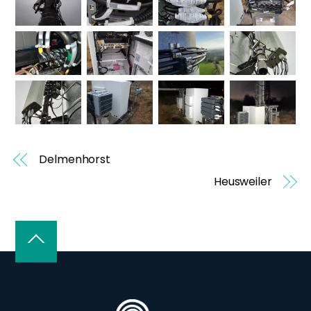
Delmenhorst
Heusweiler
Back
To
Top