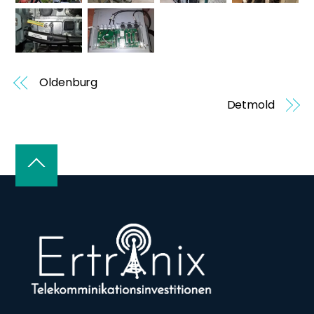
Oldenburg
Detmold
Back
To
Top