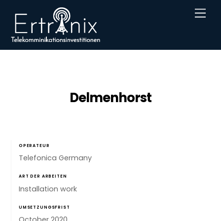
Skip
Men
to
content
Delmenhorst
OPERATEUR
Telefonica Germany
ART DER ARBEITEN
Installation work
UMSETZUNGSFRIST
October 2020