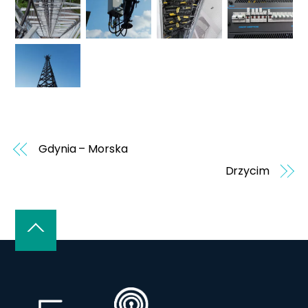
Gdynia – Morska
Drzycim
Back
To
Top