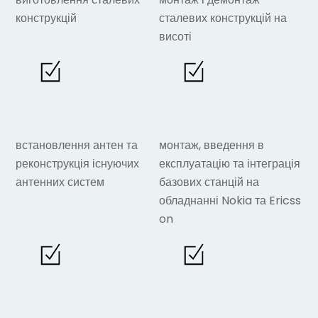
конструкцій
сталевих конструкцій на
висоті
встановлення антен та
монтаж
, введення в
реконструкція існуючих
експлуатацію та інт
еграція
антенних систем
базових станцій на
обладнанні
Nokia
та
Ericss
on