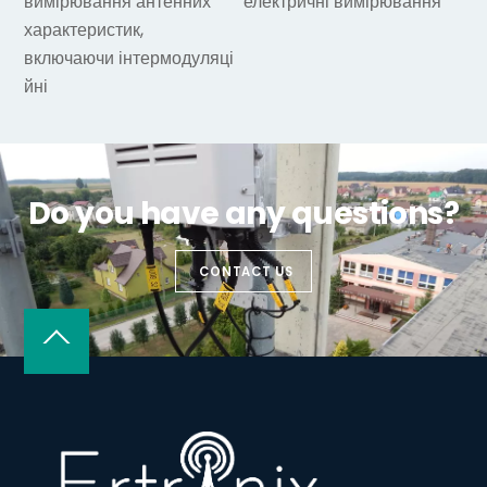
вимірювання антенних
електричні вимірювання
характеристик
,
включа
ючи
інтермодуляці
йні
Do you have any questions?
CONTACT US
Back
To
Top