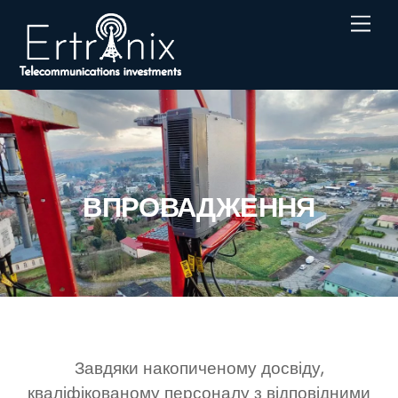
Skip
Men
to
content
ВПРОВАДЖЕННЯ
Завдяки накопиченому досвіду,
кваліфікованому персоналу з відповідними